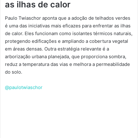
as ilhas de calor
Paulo Twiaschor aponta que a adoção de telhados verdes
é uma das iniciativas mais eficazes para enfrentar as ilhas
de calor. Eles funcionam como isolantes térmicos naturais,
protegendo edificações e ampliando a cobertura vegetal
em áreas densas. Outra estratégia relevante é a
arborização urbana planejada, que proporciona sombra,
reduz a temperatura das vias e melhora a permeabilidade
do solo.
@paulotwiaschor
Paulo Twiaschor Explica_ O Impacto de Viver
Fora da Rede no Brasil Paulo Twiaschor
desvenda os desafios e custos de viver fora
da rede no Brasil, abordando questões como
acesso a serviços, infraestrutura e economia