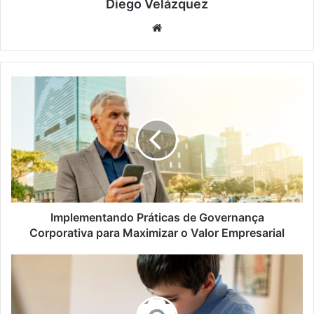
Diego Velázquez
Website
Implementando
Práticas
de
Governança
Corporativa
para
Maximizar
o
Valor
Empresarial
Implementando Práticas de Governança
Corporativa para Maximizar o Valor Empresarial
Ensino
à
distância:
tendências