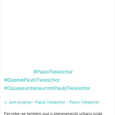
doméstica. Leonardo Siade Manzan comenta
as perspectivas de Paulo Twiaschor,
mostrando como essa realidade afeta
famílias, comunidades e a gestão de
recursos. Neste vídeo, você entenderá os
impactos sociais e financeiros de estar
desconectado da rede, além de possíveis
soluções para minimizar os desafios dessa
experiência.
#PauloTwiaschor
#QueméPauloTwiaschor
#OqueaconteceucomPauloTwiaschor
♬ som original – Paulo Twiaschor – Paulo Twiaschor
Percebe-se também que o planejamento urbano pode