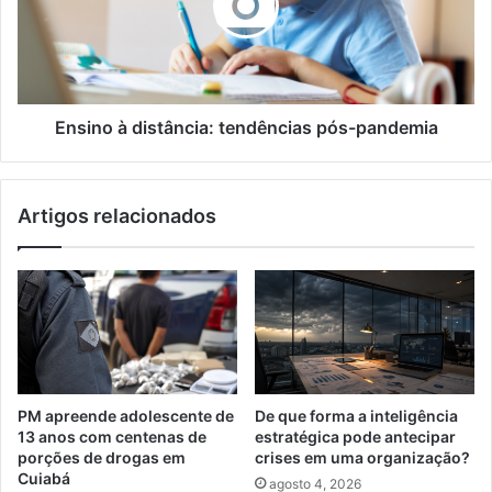
pós-
pandemia
Ensino à distância: tendências pós-pandemia
Artigos relacionados
PM apreende adolescente de
De que forma a inteligência
13 anos com centenas de
estratégica pode antecipar
porções de drogas em
crises em uma organização?
Cuiabá
agosto 4, 2026