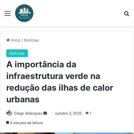
Menu
Pr
Início
/
Notícias
Notícias
A importância da
infraestrutura verde na
redução das ilhas de calor
urbanas
Mande
Diego Velázquez
outubro 3, 2025
1
um
3 minutos de leitura
e-