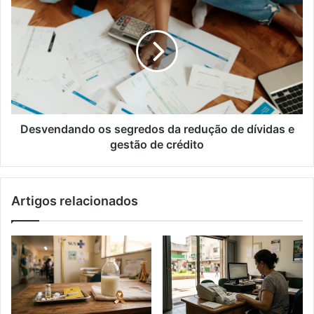
os
segredos
da
redução
de
dívidas
e
gestão
de
Desvendando os segredos da redução de dívidas e
crédito
gestão de crédito
Artigos relacionados