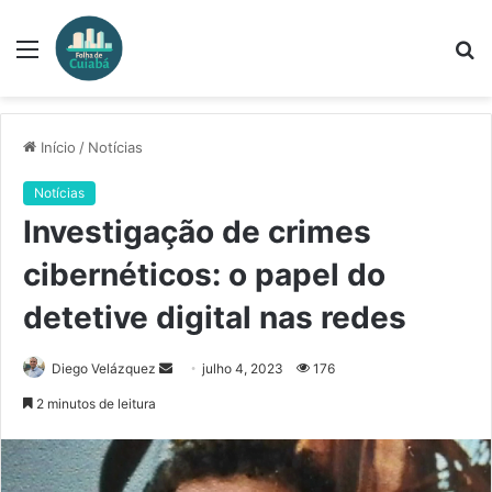
Menu
P
p
Início
/
Notícias
Notícias
Investigação de crimes
cibernéticos: o papel do
detetive digital nas redes
Mande
Diego Velázquez
julho 4, 2023
176
um
2 minutos de leitura
e-
mail