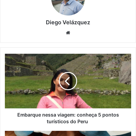
Diego Velázquez
Website
Embarque
nessa
viagem:
conheça
5
pontos
turísticos
do
Peru
Embarque nessa viagem: conheça 5 pontos
turísticos do Peru
Desvendando