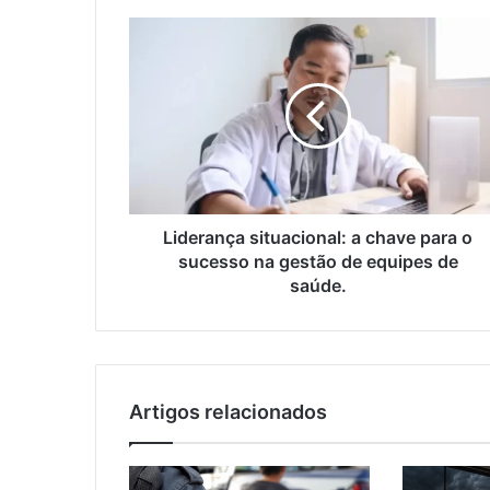
Liderança
situacional:
a
chave
para
o
sucesso
na
gestão
de
Liderança situacional: a chave para o
equipes
sucesso na gestão de equipes de
de
saúde.
saúde.
Artigos relacionados