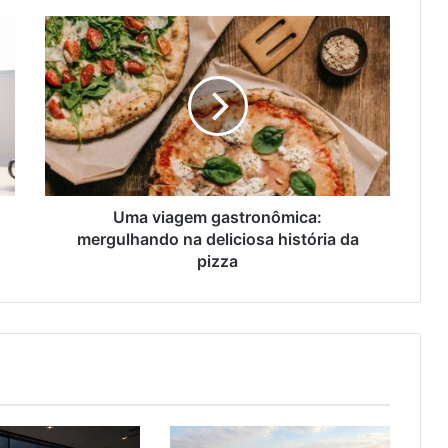
Uma
viagem
gastronômica:
mergulhando
na
deliciosa
história
da
pizza
Uma viagem gastronômica:
mergulhando na deliciosa história da
pizza