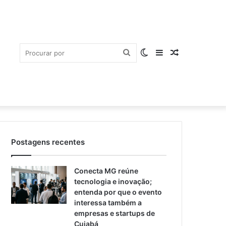
Procurar
Switch
Barra
Artigo
Postagens recentes
por
skin
Lateral
aleatório
Conecta MG reúne
tecnologia e inovação;
entenda por que o evento
interessa também a
empresas e startups de
Cuiabá