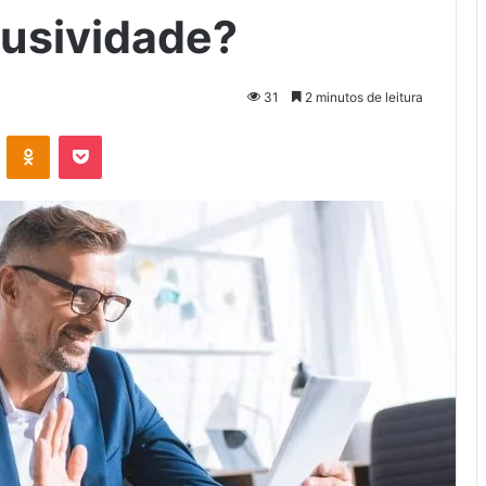
lusividade?
31
2 minutos de leitura
VK
OK
Pocket