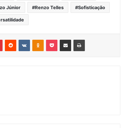
zo Júnior
Renzo Telles
Sofisticação
rsatilidade
r
Pinterest
Reddit
VK
OK
Pocket
Compartilhar via e-mail
Imprimir