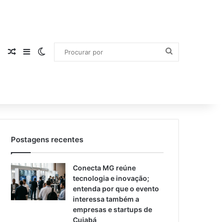
Procurar
Artigo aleatório
Barra Lateral
Switch skin
por
Postagens recentes
Conecta MG reúne
tecnologia e inovação;
entenda por que o evento
interessa também a
empresas e startups de
Cuiabá