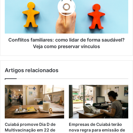
lidar
de
forma
saudável?
Veja
como
preservar
Conflitos familiares: como lidar de forma saudável?
vínculos
Veja como preservar vínculos
Artigos relacionados
Cuiabá promove Dia D de
Empresas de Cuiabá terão
Multivacinação em 22 de
nova regra para emissão de