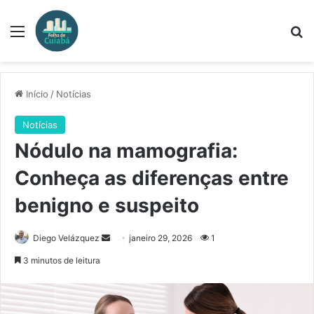
Menu
Pr
Início
/
Notícias
Notícias
Nódulo na mamografia:
Conheça as diferenças entre
benigno e suspeito
Mande
Diego Velázquez
janeiro 29, 2026
1
um
3 minutos de leitura
e-
mail