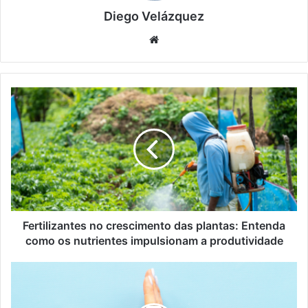
Diego Velázquez
Website
Fertilizantes
no
crescimento
das
plantas:
Entenda
como
os
nutrientes
impulsionam
Fertilizantes no crescimento das plantas: Entenda
a
como os nutrientes impulsionam a produtividade
produtividade
Conflitos
familiares:
como