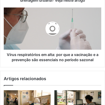
drenagem urbana? Veja neste artigo
Vírus
respiratórios
em
alta:
por
que
a
vacinação
e
a
Vírus respiratórios em alta: por que a vacinação e a
prevenção
prevenção são essenciais no período sazonal
são
essenciais
no
Artigos relacionados
período
sazonal