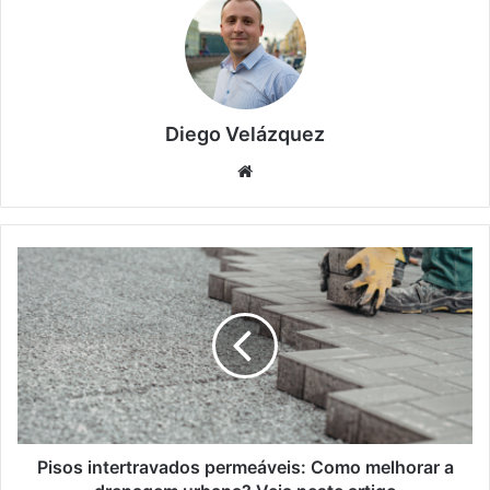
Diego Velázquez
Website
Pisos
intertravados
permeáveis:
Como
melhorar
a
drenagem
urbana?
Veja
neste
Pisos intertravados permeáveis: Como melhorar a
artigo