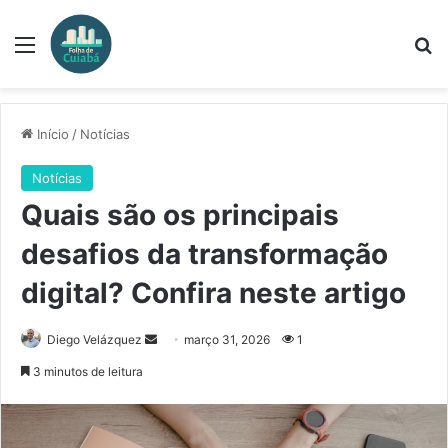
Menu
Pr
Início
/
Notícias
Notícias
Quais são os principais
desafios da transformação
digital? Confira neste artigo
Mande
Diego Velázquez
março 31, 2026
1
um
3 minutos de leitura
e-
mail