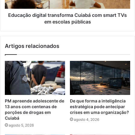
em
escolas
públicas
Educação digital transforma Cuiabá com smart TVs
em escolas públicas
Artigos relacionados
PM apreende adolescente de
De que forma a inteligência
13 anos com centenas de
estratégica pode antecipar
porções de drogas em
crises em uma organização?
Cuiabá
agosto 4, 2026
agosto 5, 2026