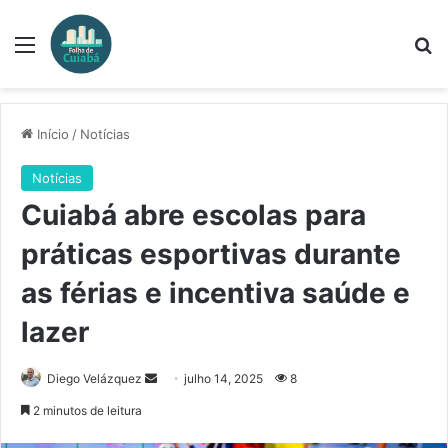
Menu
Pr
Início
/
Notícias
Notícias
Cuiabá abre escolas para
práticas esportivas durante
as férias e incentiva saúde e
lazer
Mande
Diego Velázquez
julho 14, 2025
8
um
2 minutos de leitura
e-