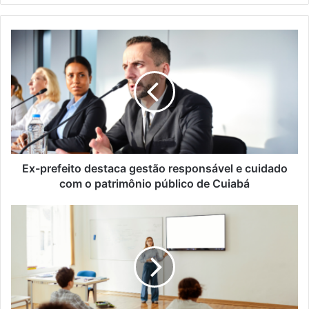
Ex-
prefeito
destaca
gestão
responsável
e
cuidado
com
o
patrimônio
Ex-prefeito destaca gestão responsável e cuidado
público
com o patrimônio público de Cuiabá
de
Cuiabá
Educação
digital
transforma
Cuiabá
com
smart
TVs