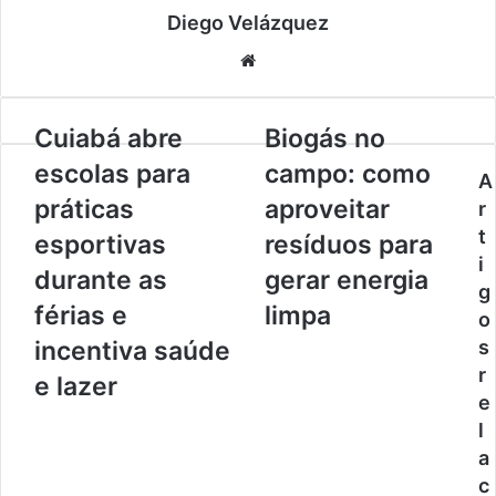
Diego Velázquez
Website
Cuiabá
Biogás
Cuiabá abre
Biogás no
abre
no
escolas para
campo: como
escolas
campo:
A
para
como
práticas
aproveitar
r
práticas
aproveitar
t
esportivas
resíduos para
esportivas
resíduos
i
durante
para
durante as
gerar energia
g
as
gerar
férias e
limpa
férias
energia
o
e
limpa
incentiva saúde
s
incentiva
r
e lazer
saúde
e
e
l
lazer
a
c