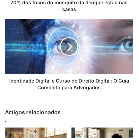
casas
70% dos focos do mosquito da dengue estão nas
casas
Identidade
Digital
e
Curso
de
Direito
Digital:
O
Guia
Completo
Identidade Digital e Curso de Direito Digital: O Guia
para
Completo para Advogados
Advogados
Artigos relacionados