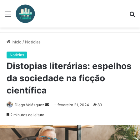
Menu
P
p
Início
/
Notícias
Notícias
Distopias literárias: espelhos
da sociedade na ficção
científica
Mande
Diego Velázquez
fevereiro 21, 2024
89
um
2 minutos de leitura
e-
mail