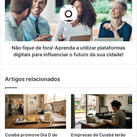
de
fora!
Aprenda
a
utilizar
plataformas
digitais
para
Não fique de fora! Aprenda a utilizar plataformas
influenciar
digitais para influenciar o futuro da sua cidade!
o
futuro
da
Artigos relacionados
sua
cidade!
Cuiabá promove Dia D de
Empresas de Cuiabá terão