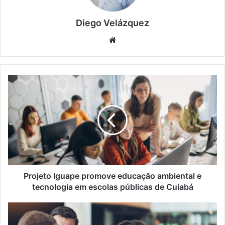
Diego Velázquez
Website
Projeto
Iguape
promove
educação
ambiental
e
tecnologia
em
escolas
públicas
Projeto Iguape promove educação ambiental e
de
tecnologia em escolas públicas de Cuiabá
Cuiabá
Não
fique