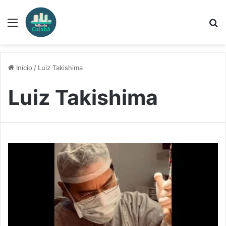
Menu
P
p
Início
/
Luiz Takishima
Luiz Takishima