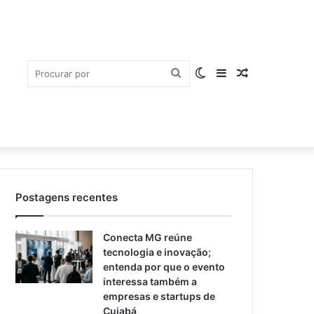
Procurar
Switch
Barra
Artigo
Postagens recentes
por
skin
Lateral
aleatório
Conecta MG reúne
tecnologia e inovação;
entenda por que o evento
interessa também a
empresas e startups de
Cuiabá