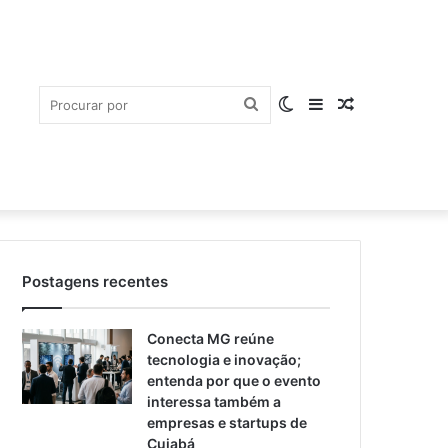
Procurar
Switch
Barra
Artigo
Postagens recentes
por
skin
Lateral
aleatório
Conecta MG reúne
tecnologia e inovação;
entenda por que o evento
interessa também a
empresas e startups de
Cuiabá