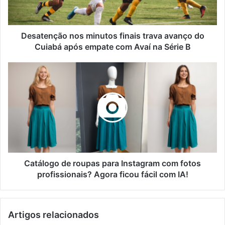
do
Cuiabá
após
empate
Desatenção nos minutos finais trava avanço do
com
Cuiabá após empate com Avaí na Série B
Avaí
na
Catálogo
Série
de
B
roupas
para
Instagram
com
fotos
profissionais?
Agora
ficou
Catálogo de roupas para Instagram com fotos
fácil
profissionais? Agora ficou fácil com IA!
com
IA!
Artigos relacionados