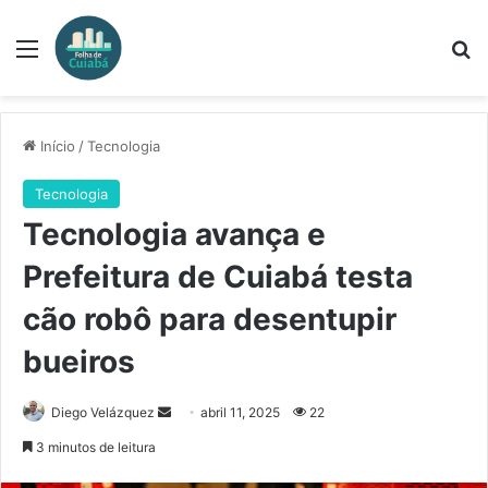
Menu
Pr
Início
/
Tecnologia
Tecnologia
Tecnologia avança e
Prefeitura de Cuiabá testa
cão robô para desentupir
bueiros
Mande
Diego Velázquez
abril 11, 2025
22
um
3 minutos de leitura
e-