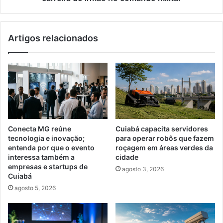
no
comando
militar
Artigos relacionados
Conecta MG reúne
Cuiabá capacita servidores
tecnologia e inovação;
para operar robôs que fazem
entenda por que o evento
roçagem em áreas verdes da
interessa também a
cidade
empresas e startups de
agosto 3, 2026
Cuiabá
agosto 5, 2026