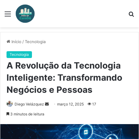
Menu
P
p
Início
/
Tecnologia
Tecnologia
A Revolução da Tecnologia
Inteligente: Transformando
Negócios e Pessoas
Mande
Diego Velázquez
março 12, 2025
17
um
3 minutos de leitura
e-
mail