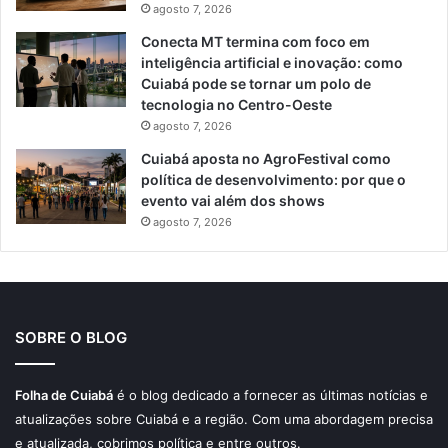
agosto 7, 2026
Conecta MT termina com foco em
inteligência artificial e inovação: como
Cuiabá pode se tornar um polo de
tecnologia no Centro-Oeste
agosto 7, 2026
Cuiabá aposta no AgroFestival como
política de desenvolvimento: por que o
evento vai além dos shows
agosto 7, 2026
SOBRE O BLOG
Folha de Cuiabá
é o blog dedicado a fornecer as últimas notícias e
atualizações sobre Cuiabá e a região. Com uma abordagem precisa
e atualizada, cobrimos política e entre outros.