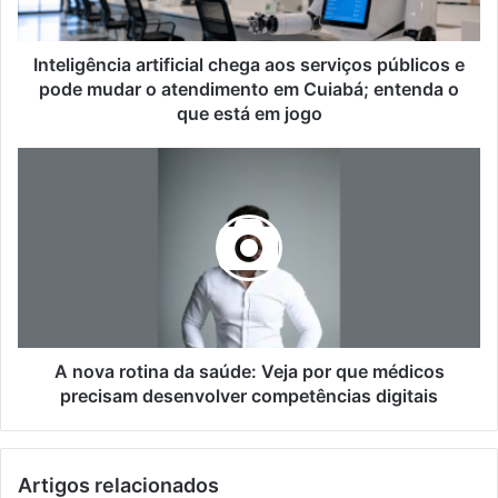
pode
mudar
o
Inteligência artificial chega aos serviços públicos e
atendimento
pode mudar o atendimento em Cuiabá; entenda o
em
que está em jogo
Cuiabá;
entenda
A
o
nova
que
rotina
está
da
em
saúde:
jogo
Veja
por
que
médicos
precisam
A nova rotina da saúde: Veja por que médicos
desenvolver
precisam desenvolver competências digitais
competências
digitais
Artigos relacionados