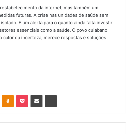
 restabelecimento da internet, mas também um
edidas futuras. A crise nas unidades de saúde sem
solado. É um alerta para o quanto ainda falta investir
setores essenciais como a saúde. O povo cuiabano,
o calor da incerteza, merece respostas e soluções
VK
OK
Pocket
Compartilhar via e-mail
Imprimir