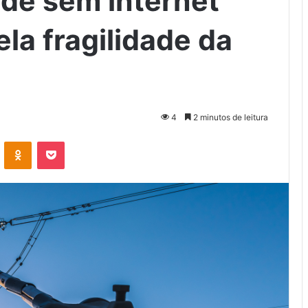
de sem internet
la fragilidade da
4
2 minutos de leitura
VK
OK
Pocket