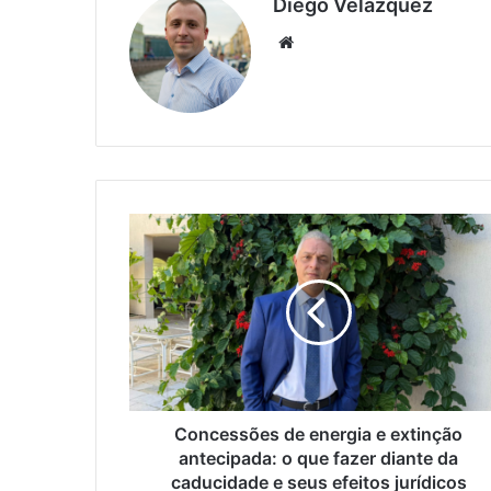
Diego Velázquez
Website
Concessões
de
energia
e
extinção
antecipada:
o
que
fazer
diante
Concessões de energia e extinção
da
antecipada: o que fazer diante da
caducidade
caducidade e seus efeitos jurídicos