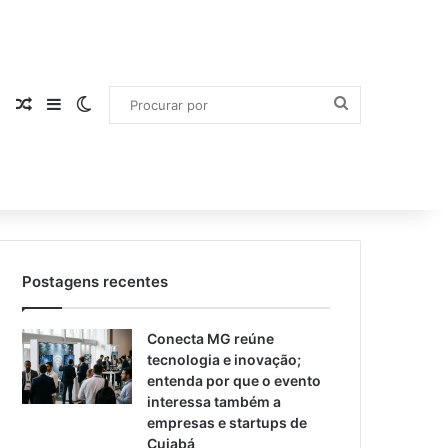
Procurar
Artigo aleatório
Barra Lateral
Switch skin
por
Postagens recentes
Conecta MG reúne
tecnologia e inovação;
entenda por que o evento
interessa também a
empresas e startups de
Cuiabá