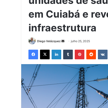
unidades de saú
em Cuiabá e reve
infraestrutura
Mande
Diego Velázquez
julho 25, 2025
um
Facebook
X
Linkedin
Tumblr
Pinterest
Reddit
e-
mail