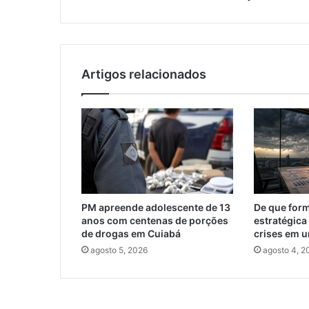
e
seus
efeitos
jurídicos
Artigos relacionados
PM apreende adolescente de 13
De que form
anos com centenas de porções
estratégica
de drogas em Cuiabá
crises em 
agosto 5, 2026
agosto 4, 2