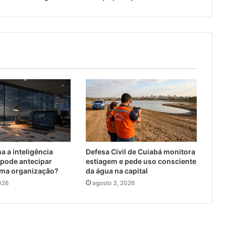
má
gestão
deixam
população
à
deriva
a a inteligência
Defesa Civil de Cuiabá monitora
 pode antecipar
estiagem e pede uso consciente
uma organização?
da água na capital
026
agosto 3, 2026