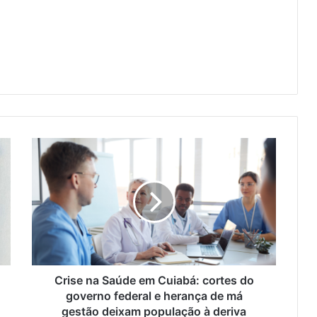
Crise
na
Saúde
em
Cuiabá:
cortes
do
governo
federal
e
Crise na Saúde em Cuiabá: cortes do
herança
governo federal e herança de má
de
gestão deixam população à deriva