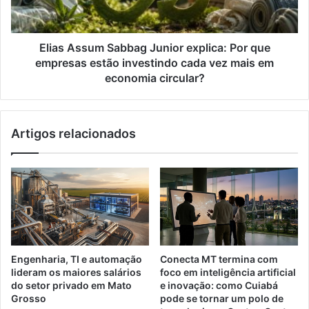
que
empresas
estão
investindo
Elias Assum Sabbag Junior explica: Por que
cada
empresas estão investindo cada vez mais em
vez
economia circular?
mais
em
economia
Artigos relacionados
circular?
Engenharia, TI e automação
Conecta MT termina com
lideram os maiores salários
foco em inteligência artificial
do setor privado em Mato
e inovação: como Cuiabá
Grosso
pode se tornar um polo de