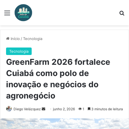
Menu
Pr
Início
/
Tecnologia
Tecnologia
GreenFarm 2026 fortalece
Cuiabá como polo de
inovação e negócios do
agronegócio
Mande
Diego Velázquez
junho 2, 2026
1
3 minutos de leitura
um
e-