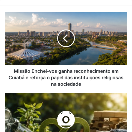
Missão
Enchei-
vos
ganha
reconhecimento
em
Cuiabá
e
reforça
o
Missão Enchei-vos ganha reconhecimento em
papel
Cuiabá e reforça o papel das instituições religiosas
das
na sociedade
instituições
religiosas
Elias
na
Assum
sociedade
Sabbag
Junior
explica:
Por